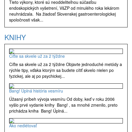
Tieto výkony, ktoré sú neoddeliteľnou súčasťou
endoskopických vyšetrení, VšZP od minulého roka lekárom
neuhrádzala. Na žiadosť Slovenskej gastroenterologickej
spoločnosti však...
KNIHY
Cíťte sa skvele už za 2 týždne
Cíťte sa skvele už za 2 týždne Objavte jednoduché metódy a
rýchle tipy, vďaka ktorým sa budete cítiť skvelo nielen po
fyzickej, ale aj po psychickej...
Bang! Úplná história vesmíru
Úžasný príbeh vývoja vesmíru Od doby, keď v roku 2006
vyšlo prvé vydanie knihy Bang! , sa mnohé zmenilo, preto
prichádza kniha Bang! Úplná...
Ako nediétovať