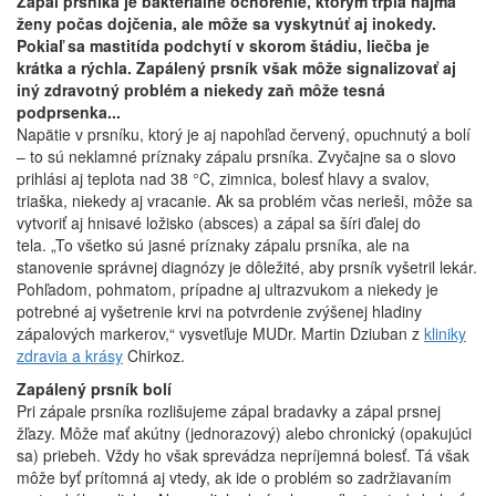
Zápal prsníka je bakteriálne ochorenie, ktorým trpia najmä
ženy počas dojčenia, ale môže sa vyskytnúť aj inokedy.
Pokiaľ sa mastitída podchytí v skorom štádiu, liečba je
krátka a rýchla. Zapálený prsník však môže signalizovať aj
iný zdravotný problém a niekedy zaň môže tesná
podprsenka...
Napätie v prsníku, ktorý je aj napohľad červený, opuchnutý a bolí
– to sú neklamné príznaky zápalu prsníka. Zvyčajne sa o slovo
prihlási aj teplota nad 38 °C, zimnica, bolesť hlavy a svalov,
triaška, niekedy aj vracanie. Ak sa problém včas nerieši, môže sa
vytvoriť aj hnisavé ložisko (absces) a zápal sa šíri ďalej do
tela. „To všetko sú jasné príznaky zápalu prsníka, ale na
stanovenie správnej diagnózy je dôležité, aby prsník vyšetril lekár.
Pohľadom, pohmatom, prípadne aj ultrazvukom a niekedy je
potrebné aj vyšetrenie krvi na potvrdenie zvýšenej hladiny
zápalových markerov,“ vysvetľuje MUDr. Martin Dziuban z
kliniky
zdravia a krásy
Chirkoz.
Zapálený prsník bolí
Pri zápale prsníka rozlišujeme zápal bradavky a zápal prsnej
žľazy. Môže mať akútny (jednorazový) alebo chronický (opakujúci
sa) priebeh. Vždy ho však sprevádza nepríjemná bolesť. Tá však
môže byť prítomná aj vtedy, ak ide o problém so zadržiavaním