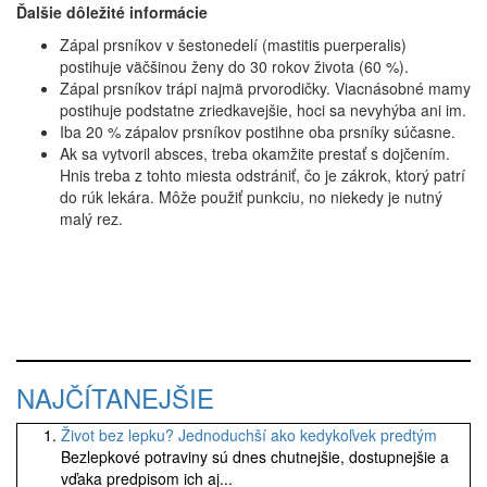
Ďalšie dôležité informácie
Zápal prsníkov v šestonedelí (mastitis puerperalis)
postihuje väčšinou ženy do 30 rokov života (60 %).
Zápal prsníkov trápi najmä prvorodičky. Viacnásobné mamy
postihuje podstatne zriedkavejšie, hoci sa nevyhýba ani im.
Iba 20 % zápalov prsníkov postihne oba prsníky súčasne.
Ak sa vytvoril absces, treba okamžite prestať s dojčením.
Hnis treba z tohto miesta odstrániť, čo je zákrok, ktorý patrí
do rúk lekára. Môže použiť punkciu, no niekedy je nutný
malý rez.
NAJČÍTANEJŠIE
Život bez lepku? Jednoduchší ako kedykoľvek predtým
Bezlepkové potraviny sú dnes chutnejšie, dostupnejšie a
vďaka predpisom ich aj...