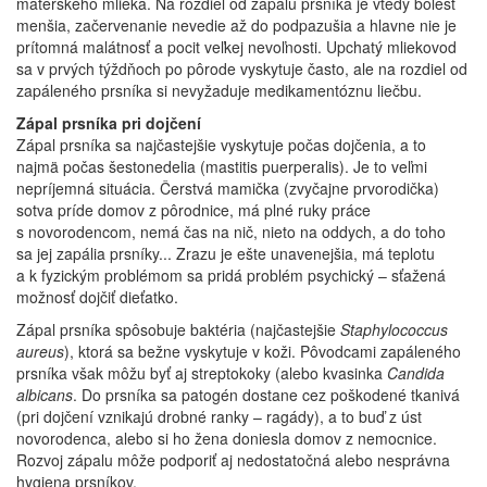
materského mlieka. Na rozdiel od zápalu prsníka je vtedy bolesť
menšia, začervenanie nevedie až do podpazušia a hlavne nie je
prítomná malátnosť a pocit veľkej nevoľnosti. Upchatý mliekovod
sa v prvých týždňoch po pôrode vyskytuje často, ale na rozdiel od
zapáleného prsníka si nevyžaduje medikamentóznu liečbu.
Zápal prsníka pri dojčení
Zápal prsníka sa najčastejšie vyskytuje počas dojčenia, a to
najmä počas šestonedelia (mastitis puerperalis). Je to veľmi
nepríjemná situácia. Čerstvá mamička (zvyčajne prvorodička)
sotva príde domov z pôrodnice, má plné ruky práce
s novorodencom, nemá čas na nič, nieto na oddych, a do toho
sa jej zapália prsníky... Zrazu je ešte unavenejšia, má teplotu
a k fyzickým problémom sa pridá problém psychický – sťažená
možnosť dojčiť dieťatko.
Zápal prsníka spôsobuje baktéria (najčastejšie
Staphylococcus
aureus
), ktorá sa bežne vyskytuje v koži. Pôvodcami zapáleného
prsníka však môžu byť aj streptokoky (alebo kvasinka
Candida
albicans
. Do prsníka sa patogén dostane cez poškodené tkanivá
(pri dojčení vznikajú drobné ranky – ragády), a to buď z úst
novorodenca, alebo si ho žena doniesla domov z nemocnice.
Rozvoj zápalu môže podporiť aj nedostatočná alebo nesprávna
hygiena prsníkov.