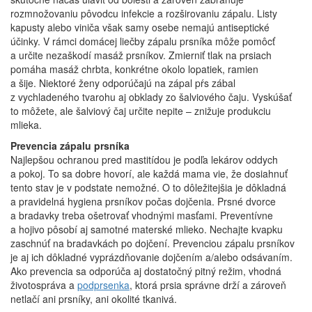
rozmnožovaniu pôvodcu infekcie a rozširovaniu zápalu. Listy
kapusty alebo viniča však samy osebe nemajú antiseptické
účinky. V rámci domácej liečby zápalu prsníka môže pomôcť
a určite nezaškodí masáž prsníkov. Zmierniť tlak na prsiach
pomáha masáž chrbta, konkrétne okolo lopatiek, ramien
a šije. Niektoré ženy odporúčajú na zápal pŕs zábal
z vychladeného tvarohu aj obklady zo šalviového čaju. Vyskúšať
to môžete, ale šalviový čaj určite nepite – znižuje produkciu
mlieka.
Prevencia zápalu prsníka
Najlepšou ochranou pred mastitídou je podľa lekárov oddych
a pokoj. To sa dobre hovorí, ale každá mama vie, že dosiahnuť
tento stav je v podstate nemožné. O to dôležitejšia je dôkladná
a pravidelná hygiena prsníkov počas dojčenia. Prsné dvorce
a bradavky treba ošetrovať vhodnými masťami. Preventívne
a hojivo pôsobí aj samotné materské mlieko. Nechajte kvapku
zaschnúť na bradavkách po dojčení. Prevenciou zápalu prsníkov
je aj ich dôkladné vyprázdňovanie dojčením a/alebo odsávaním.
Ako prevencia sa odporúča aj dostatočný pitný režim, vhodná
životospráva a
podprsenka
, ktorá prsia správne drží a zároveň
netlačí ani prsníky, ani okolité tkanivá.