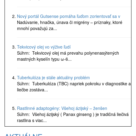
Nový portál Gutsense pomáha ľuďom zorientovať sa v
Nadúvanie, hnačka, únava či migrény – príznaky, ktoré
mnohí považujú za...
Tekvicový olej vo výžive ľudí
Súhrn: Tekvicový olej má prevahu polynenasýtených
mastných kyselín typu ω-6...
Tuberkulóza je stále aktuálny problém
Súhrn: Tuberkulóza (TBC) napriek pokroku v diagnostike a
liečbe zostáva...
Rastlinné adaptogény: Všehoj ázijský – ženšen
Súhrn: Všehoj ázijský ( Panax ginseng ) je tradičná liečivá
rastlina s viac...