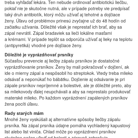
treba vyhľadať lekára. Ten nebude ordinovať antibiotickú liečbu,
pokiaľ nie je skutočne nutná, ale v prípade potreby vie predpísať
taký druh antibiotík, ktorý môžu užívať aj tehotné a dojčiace
ženy. Úľavu od problémov prinesú zvyčajne už do 48 hodín od
začiatku užívania. Dôležité však je neprestať ich brať, aby sa
zápal nevrátil. Zápal bradaviek sa lieči lokálne masťami
a krémami. V prípade teplôt sa odporúča užívať aj lieky na teplotu
(antipyretiká) vhodné pre dojčiace ženy.
Dôležité je vyprázdňovať prsníky
Súčasťou prevencie aj liečby zápalu prsníkov je dostatočné
vyprázdňovanie prsníkov. Ženy by mali pokračovať v dojčení, ak
ide o mierny zápal a nespôsobil ho streptokok. Vtedy treba mlieko
odsávať a neponúkať ho bábätku. Dojčenie aj odsávanie je pri
zápale prsníkov nepríjemné a bolestivé, ale je dôležité preto, aby
sa mliekovody ďalej neupchávali a aby sa neprestalo produkovať
materské mlieko. Po každom vyprázdnení zapálených prsníkov
žena pocíti úľavu.
Rady starých mám
Mnohé ženy vyskúšali aj alternatívne spôsoby liečby zápalu
prsníka. Na zápal prsníka údajne pomáha vychladený kapustový
list alebo list viniča. Chlad môže po vyprázdnení prsníkov
skutočne načas uľaviť od bolesti a zároveň zabraňuje