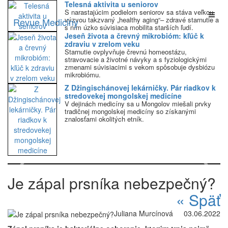
Telesná aktivita u seniorov
S narastajúcim podielom seniorov sa stáva veľkou
výzvou takzvaný „healthy aging“– zdravé starnutie a
Revue Mediciny
s ním úzko súvisiaca mobilita starších ľudí.
Jeseň života a črevný mikrobióm: kľúč k
zdraviu v zrelom veku
Starnutie ovplyvňuje črevnú homeostázu,
stravovacie a životné návyky a s fyziologickými
zmenami súvisiacimi s vekom spôsobuje dysbiózu
mikrobiómu.
Z Džingischánovej lekárničky. Pár riadkov k
stredovekej mongolskej medicíne
V dejinách medicíny sa u Mongolov miešali prvky
tradičnej mongolskej medicíny so získanými
znalosťami okolitých etník.
Previous
Next
Je zápal prsníka nebezpečný?
« Späť
Juliana Murcínová
03.06.2022