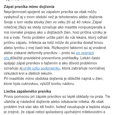
Zápal prsníka mimo dojčenia
Nepríjemnosti spojené so zápalom prsníka sa však môžu
vyskytnúť aj v inom období než je tehotenstvo alebo dojčenie.
Svoje o tom vedia stovky žien vo veku 20 až 40 rokov. Zápal
mliečnej žľazy sa vtedy označuje ako mastitis nonpuerperalis a
má rovnaké prejavy ako u dojčiacich žien, hoci príčina vzniku je
iná a inde. Tento problém určite patrí do rúk lekára, ktorý odhalí
príčinu zápalu. Infekcia sa totiž môže do prsníka dostať krvou
alebo lymfou z inej časti tela. Rizikovými faktormi sú aj vrodené
alebo získané deformity prsníkov – preto sú
po operácii
pŕs
dôležité pravidelné preventívne prehliadky. Lekári často
spájajú zápal prsníkov s fajčením a ako dôvod problémov
označujú aj
príliš úzku podprsenku
, ktorá zabraňuje normálnej
cirkulácii krvi a ďalších tekutín.
Pri mastitíde mimo obdobia dojčenia je dôležité najmä u žien,
ktoré trpia cukrovkou, vylúčiť tvorbu nádoru.
Liečba zapáleného prsníka
Prvou pomocou pri zápale prsníkov sú teplé obklady na prsia. Tie
uľahčia aj následné dojčenie alebo odsávanie mlieka. Ak však
problém trvá viac ako 48 hodín, bolesť neustupuje a teplota stúpa,
je zrejmé, že zápal nebol spôsobený upchatými mliekovodmi a