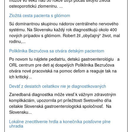
mužov vo veku nad 50 rokov utrpí počas svojho života
osteoporotickú zlomeninu. ...
Zložitá cesta pacienta s gliómom
Sú dominantnou skupinou nádorov centrálneho nervového
systému. Na Slovensku každý rok diagnostikujú okolo 400
nových prípadov s gliómom. Robert žil „obyčajný“ život, mal
rodinu,...
Poliklinika Bezručova sa otvára detským pacientom
Po novom tu nájdete pediatriu, detskú gastroenterológiu a
ORL centrum pre deti aj dospelých Poliklinika Bezručova
otvára nové pracoviská na pomoc deťom a reaguje tak na
ich kritický...
Deväť z desiatich celiatikov nie je diagnostikovaných
Zanedbaná diagnostika môže viesť k vážnym zdravotným
komplikáciám, upozornila pri príležitosti Svetového dňa
celiakie Slovenská gastroenterologická spoločnosť. Na
Slovensku...
Lokálne znecitlivenie hrdla a konečníka poisťovne plne
uhradia