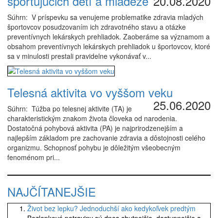
športujúcich detí a mládeže
20.08.2020
Súhrn: V príspevku sa venujeme problematike zdravia mladých
športovcov posudzovaním ich zdravotného stavu a otázke
preventívnych lekárskych prehliadok. Zaoberáme sa významom a
obsahom preventívnych lekárskych prehliadok u športovcov, ktoré
sa v minulosti prestali pravidelne vykonávať v...
Telesná aktivita vo vyššom veku
25.06.2020
Súhrn: Túžba po telesnej aktivite (TA) je
charakteristickým znakom života človeka od narodenia.
Dostatočná pohybová aktivita (PA) je najprirodzenejším a
najlepším základom pre zachovanie zdravia a dôstojnosti celého
organizmu. Schopnosť pohybu je dôležitým všeobecným
fenoménom pri...
NAJČÍTANEJŠIE
Život bez lepku? Jednoduchší ako kedykoľvek predtým