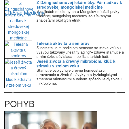
Z Džingischánovej lekárničky. Pár riadkov k
stredovekej mongolskej medicíne
Revue Mediciny
V dejinách medicíny sa u Mongolov miešali prvky
tradičnej mongolskej medicíny so získanými
znalosťami okolitých etník.
Telesná aktivita u seniorov
S narastajúcim podielom seniorov sa stáva veľkou
výzvou takzvaný „healthy aging“– zdravé starnutie a
s ním úzko súvisiaca mobilita starších ľudí.
Jeseň života a črevný mikrobióm: kľúč k
zdraviu v zrelom veku
Starnutie ovplyvňuje črevnú homeostázu,
stravovacie a životné návyky a s fyziologickými
zmenami súvisiacimi s vekom spôsobuje dysbiózu
mikrobiómu.
Previous
Next
POHYB