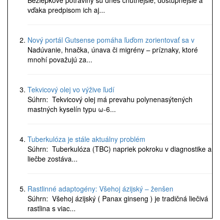
Bezlepkové potraviny sú dnes chutnejšie, dostupnejšie a
vďaka predpisom ich aj...
Nový portál Gutsense pomáha ľuďom zorientovať sa v
Nadúvanie, hnačka, únava či migrény – príznaky, ktoré
mnohí považujú za...
Tekvicový olej vo výžive ľudí
Súhrn: Tekvicový olej má prevahu polynenasýtených
mastných kyselín typu ω-6...
Tuberkulóza je stále aktuálny problém
Súhrn: Tuberkulóza (TBC) napriek pokroku v diagnostike a
liečbe zostáva...
Rastlinné adaptogény: Všehoj ázijský – ženšen
Súhrn: Všehoj ázijský ( Panax ginseng ) je tradičná liečivá
rastlina s viac...