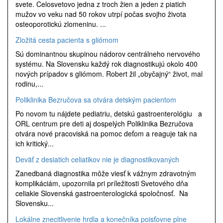
svete. Celosvetovo jedna z troch žien a jeden z piatich
mužov vo veku nad 50 rokov utrpí počas svojho života
osteoporotickú zlomeninu. ...
Zložitá cesta pacienta s gliómom
Sú dominantnou skupinou nádorov centrálneho nervového
systému. Na Slovensku každý rok diagnostikujú okolo 400
nových prípadov s gliómom. Robert žil „obyčajný“ život, mal
rodinu,...
Poliklinika Bezručova sa otvára detským pacientom
Po novom tu nájdete pediatriu, detskú gastroenterológiu a
ORL centrum pre deti aj dospelých Poliklinika Bezručova
otvára nové pracoviská na pomoc deťom a reaguje tak na
ich kritický...
Deväť z desiatich celiatikov nie je diagnostikovaných
Zanedbaná diagnostika môže viesť k vážnym zdravotným
komplikáciám, upozornila pri príležitosti Svetového dňa
celiakie Slovenská gastroenterologická spoločnosť. Na
Slovensku...
Lokálne znecitlivenie hrdla a konečníka poisťovne plne