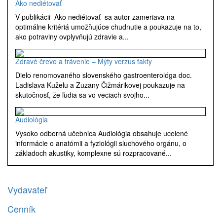
Ako nediétovať
V publikácii Ako nediétovať sa autor zameriava na
optimálne kritériá umožňujúce chudnutie a poukazuje na to,
ako potraviny ovplyvňujú zdravie a...
Zdravé črevo a trávenie – Mýty verzus fakty
Dielo renomovaného slovenského gastroenterológa doc.
Ladislava Kuželu a Zuzany Čižmárikovej poukazuje na
skutočnosť, že ľudia sa vo veciach svojho...
Audiológia
Vysoko odborná učebnica Audiológia obsahuje ucelené
informácie o anatómii a fyziológii sluchového orgánu, o
základoch akustiky, komplexne sú rozpracované...
Vydavateľ
Cenník