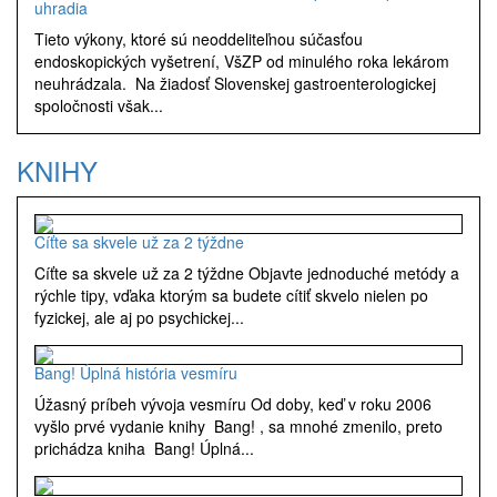
uhradia
Tieto výkony, ktoré sú neoddeliteľnou súčasťou
endoskopických vyšetrení, VšZP od minulého roka lekárom
neuhrádzala. Na žiadosť Slovenskej gastroenterologickej
spoločnosti však...
KNIHY
Cíťte sa skvele už za 2 týždne
Cíťte sa skvele už za 2 týždne Objavte jednoduché metódy a
rýchle tipy, vďaka ktorým sa budete cítiť skvelo nielen po
fyzickej, ale aj po psychickej...
Bang! Úplná história vesmíru
Úžasný príbeh vývoja vesmíru Od doby, keď v roku 2006
vyšlo prvé vydanie knihy Bang! , sa mnohé zmenilo, preto
prichádza kniha Bang! Úplná...