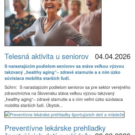
Telesná aktivita u seniorov
04.04.2026
S narastajúcim podielom seniorov sa stáva veľkou výzvou
takzvaný „healthy aging“– zdravé starnutie a s ním úzko
súvisiaca mobilita starších ľudí.
Súhrn: S narastajúcim podielom seniorov sa pre sektor verejného
zdravotníctva na Slovensku stáva veľkou výzvou takzvaný
„healthy aging“– zdravé starnutie a s ním veľmi úzko súvisiaca
mobilita starších ľudí. Úbytok...
Preventívne lekárske prehliadky