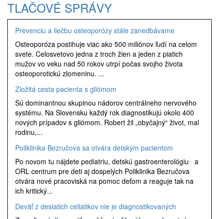
TLAČOVÉ SPRÁVY
Prevenciu a liečbu osteoporózy stále zanedbávame
Osteoporóza postihuje viac ako 500 miliónov ľudí na celom
svete. Celosvetovo jedna z troch žien a jeden z piatich
mužov vo veku nad 50 rokov utrpí počas svojho života
osteoporotickú zlomeninu. ...
Zložitá cesta pacienta s gliómom
Sú dominantnou skupinou nádorov centrálneho nervového
systému. Na Slovensku každý rok diagnostikujú okolo 400
nových prípadov s gliómom. Robert žil „obyčajný“ život, mal
rodinu,...
Poliklinika Bezručova sa otvára detským pacientom
Po novom tu nájdete pediatriu, detskú gastroenterológiu a
ORL centrum pre deti aj dospelých Poliklinika Bezručova
otvára nové pracoviská na pomoc deťom a reaguje tak na
ich kritický...
Deväť z desiatich celiatikov nie je diagnostikovaných