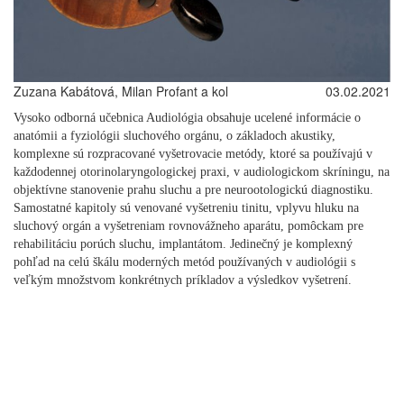
Zuzana Kabátová, Milan Profant a kol
03.02.2021
Vysoko odborná učebnica Audiológia obsahuje ucelené informácie o
anatómii a fyziológii sluchového orgánu, o základoch akustiky,
komplexne sú rozpracované vyšetrovacie metódy, ktoré sa používajú v
každodennej otorinolaryngologickej praxi, v audiologickom skríningu, na
objektívne stanovenie prahu sluchu a pre neurootologickú diagnostiku.
Samostatné kapitoly sú venované vyšetreniu tinitu, vplyvu hluku na
sluchový orgán a vyšetreniam rovnovážneho aparátu, pomôckam pre
rehabilitáciu porúch sluchu, implantátom. Jedinečný je komplexný
pohľad na celú škálu moderných metód používaných v audiológii s
veľkým množstvom konkrétnych príkladov a výsledkov vyšetrení.