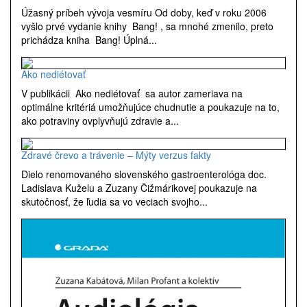
Úžasný príbeh vývoja vesmíru Od doby, keď v roku 2006
vyšlo prvé vydanie knihy Bang! , sa mnohé zmenilo, preto
prichádza kniha Bang! Úplná...
Ako nediétovať
V publikácii Ako nediétovať sa autor zameriava na
optimálne kritériá umožňujúce chudnutie a poukazuje na to,
ako potraviny ovplyvňujú zdravie a...
Zdravé črevo a trávenie – Mýty verzus fakty
Dielo renomovaného slovenského gastroenterológa doc.
Ladislava Kuželu a Zuzany Čižmárikovej poukazuje na
skutočnosť, že ľudia sa vo veciach svojho...