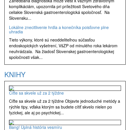
Zanedbaná diagnostika môže viesť k vážnym zdravotným
komplikáciám, upozornila pri príležitosti Svetového dňa
celiakie Slovenská gastroenterologická spoločnosť. Na
Slovensku...
Lokálne znecitlivenie hrdla a konečníka poisťovne plne
uhradia
Tieto výkony, ktoré sú neoddeliteľnou súčasťou
endoskopických vyšetrení, VšZP od minulého roka lekárom
neuhrádzala. Na žiadosť Slovenskej gastroenterologickej
spoločnosti však...
KNIHY
Cíťte sa skvele už za 2 týždne
Cíťte sa skvele už za 2 týždne Objavte jednoduché metódy a
rýchle tipy, vďaka ktorým sa budete cítiť skvelo nielen po
fyzickej, ale aj po psychickej...
Bang! Úplná história vesmíru