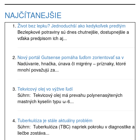
NAJČÍTANEJŠIE
Život bez lepku? Jednoduchší ako kedykoľvek predtým
Bezlepkové potraviny sú dnes chutnejšie, dostupnejšie a
vďaka predpisom ich aj...
Nový portál Gutsense pomáha ľuďom zorientovať sa v
Nadúvanie, hnačka, únava či migrény – príznaky, ktoré
mnohí považujú za...
Tekvicový olej vo výžive ľudí
Súhrn: Tekvicový olej má prevahu polynenasýtených
mastných kyselín typu ω-6...
Tuberkulóza je stále aktuálny problém
Súhrn: Tuberkulóza (TBC) napriek pokroku v diagnostike a
liečbe zostáva...