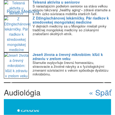
Telesná aktivita u seniorov
S narastajúcim podielom seniorov sa stáva veľkou
výzvou takzvaný „healthy aging“– zdravé starnutie a
Revue Mediciny
s ním úzko súvisiaca mobilita starších ľudí.
Z Džingischánovej lekárničky. Pár riadkov k
stredovekej mongolskej medicíne
V dejinách medicíny sa u Mongolov miešali prvky
tradičnej mongolskej medicíny so získanými
znalosťami okolitých etník.
Jeseň života a črevný mikrobióm: kľúč k
zdraviu v zrelom veku
Starnutie ovplyvňuje črevnú homeostázu,
stravovacie a životné návyky a s fyziologickými
zmenami súvisiacimi s vekom spôsobuje dysbiózu
mikrobiómu.
Previous
Next
Audiológia
« Späť