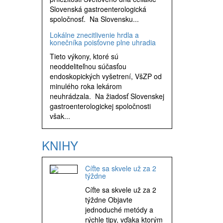
Slovenská gastroenterologická
spoločnosť. Na Slovensku...
Lokálne znecitlivenie hrdla a
konečníka poisťovne plne uhradia
Tieto výkony, ktoré sú
neoddeliteľnou súčasťou
endoskopických vyšetrení, VšZP od
minulého roka lekárom
neuhrádzala. Na žiadosť Slovenskej
gastroenterologickej spoločnosti
však...
KNIHY
Cíťte sa skvele už za 2
týždne
Cíťte sa skvele už za 2
týždne Objavte
jednoduché metódy a
rýchle tipy, vďaka ktorým