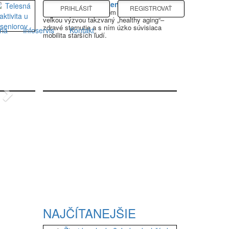
Telesná aktivita u seniorov
PRIHLÁSIŤ
REGISTROVAŤ
S narastajúcim podielom seniorov sa stáva
veľkou výzvou takzvaný „healthy aging“–
zdravé starnutie a s ním úzko súvisiaca
ria
Infoservis
Kontakt
mobilita starších ľudí.
Next
NAJČÍTANEJŠIE