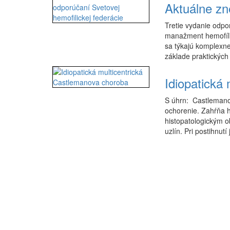
Aktuálne zn
Tretie vydanie odpo
manažment hemofílie
sa týkajú komplexne
základe praktických
Idiopatická
S úhrn: Castlemano
ochorenie. Zahŕňa 
histopatologickým o
uzlín. Pri postihnutí 