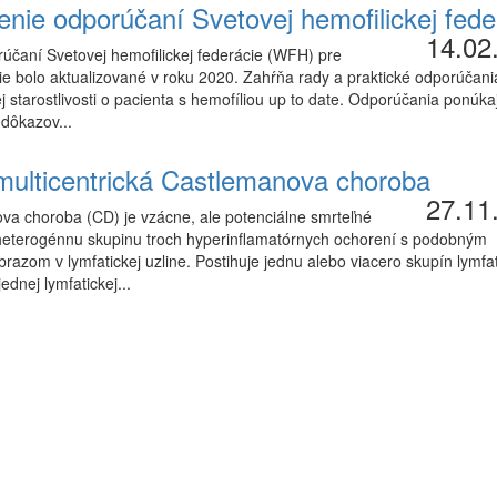
enie odporúčaní Svetovej hemofilickej fede
14.02
rúčaní Svetovej hemofilickej federácie (WFH) pre
 bolo aktualizované v roku 2020. Zahŕňa rady a praktické odporúčania
j starostlivosti o pacienta s hemofíliou up to date. Odporúčania ponúka
 dôkazov...
 multicentrická Castlemanova choroba
27.11
va choroba (CD) je vzácne, ale potenciálne smrteľné
heterogénnu skupinu troch hyperinflamatórnych ochorení s podobným
brazom v lymfatickej uzline. Postihuje jednu alebo viacero skupín lymfa
jednej lymfatickej...