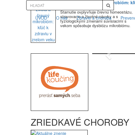
Jeseň života a črevný mikrobióm: kľ
k zdraviu v zrelom veku
Starnutie ovplyvňuje črevnú homeostázu,
stravovacie a životné návyky a s
ÚVOD
O nás
Zdravie a choroba
Preven
fyziologickými zmenami súvisiacimi s
vekom spôsobuje dysbiózu mikrobiómu.
Previous
ZRIEDKAVÉ CHOROBY