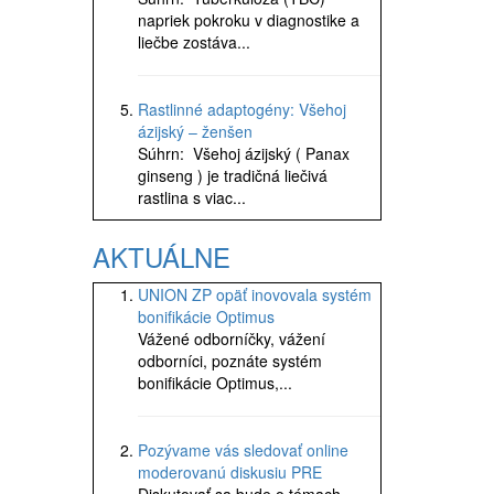
napriek pokroku v diagnostike a
liečbe zostáva...
Rastlinné adaptogény: Všehoj
ázijský – ženšen
Súhrn: Všehoj ázijský ( Panax
ginseng ) je tradičná liečivá
rastlina s viac...
AKTUÁLNE
UNION ZP opäť inovovala systém
bonifikácie Optimus
Vážené odborníčky, vážení
odborníci, poznáte systém
bonifikácie Optimus,...
Pozývame vás sledovať online
moderovanú diskusiu PRE