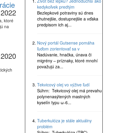
Život bez lepku? Jednoduchší ako
rácie
kedykoľvek predtým
.2022
Bezlepkové potraviny sú dnes
chutnejšie, dostupnejšie a vďaka
, ktoré
predpisom ich aj...
jú na
Nový portál Gutsense pomáha
ľuďom zorientovať sa v
.2020
Nadúvanie, hnačka, únava či
migrény – príznaky, ktoré mnohí
považujú za...
tických
Tekvicový olej vo výžive ľudí
Súhrn: Tekvicový olej má prevahu
polynenasýtených mastných
kyselín typu ω-6...
Tuberkulóza je stále aktuálny
problém
Súhrn: Tuberkulóza (TBC)