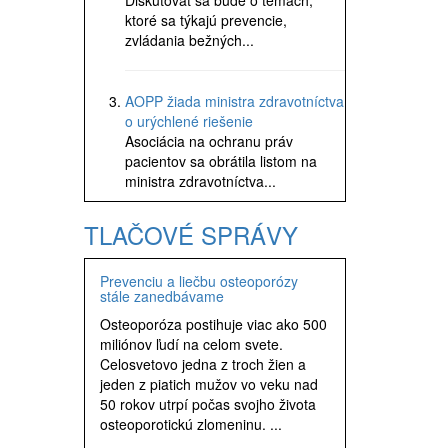
Diskutovať sa bude o témach,
ktoré sa týkajú prevencie,
zvládania bežných...
AOPP žiada ministra zdravotníctva
o urýchlené riešenie
Asociácia na ochranu práv
pacientov sa obrátila listom na
ministra zdravotníctva...
TLAČOVÉ SPRÁVY
Prevenciu a liečbu osteoporózy
stále zanedbávame
Osteoporóza postihuje viac ako 500
miliónov ľudí na celom svete.
Celosvetovo jedna z troch žien a
jeden z piatich mužov vo veku nad
50 rokov utrpí počas svojho života
osteoporotickú zlomeninu. ...