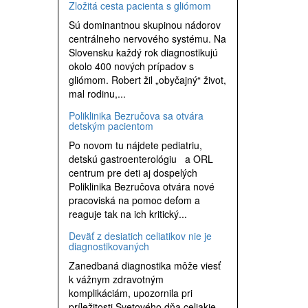
Zložitá cesta pacienta s gliómom
Sú dominantnou skupinou nádorov
centrálneho nervového systému. Na
Slovensku každý rok diagnostikujú
okolo 400 nových prípadov s
gliómom. Robert žil „obyčajný“ život,
mal rodinu,...
Poliklinika Bezručova sa otvára
detským pacientom
Po novom tu nájdete pediatriu,
detskú gastroenterológiu a ORL
centrum pre deti aj dospelých
Poliklinika Bezručova otvára nové
pracoviská na pomoc deťom a
reaguje tak na ich kritický...
Deväť z desiatich celiatikov nie je
diagnostikovaných
Zanedbaná diagnostika môže viesť
k vážnym zdravotným
komplikáciám, upozornila pri
príležitosti Svetového dňa celiakie