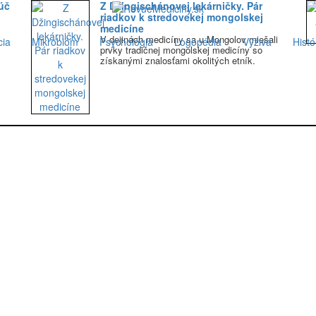
úč
Z Džingischánovej lekárničky. Pár
riadkov k stredovekej mongolskej
medicíne
V dejinách medicíny sa u Mongolov miešali
cia
Mikrobióm
Psychológia
Logopédia
Výživa
Histó
prvky tradičnej mongolskej medicíny so
získanými znalosťami okolitých etník.