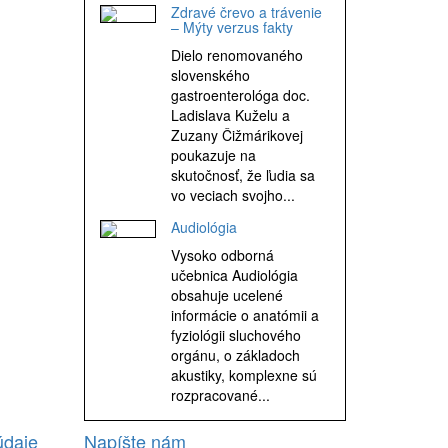
Zdravé črevo a trávenie
– Mýty verzus fakty
Dielo renomovaného
slovenského
gastroenterológa doc.
Ladislava Kuželu a
Zuzany Čižmárikovej
poukazuje na
skutočnosť, že ľudia sa
vo veciach svojho...
Audiológia
Vysoko odborná
učebnica Audiológia
obsahuje ucelené
informácie o anatómii a
fyziológii sluchového
orgánu, o základoch
akustiky, komplexne sú
rozpracované...
údaje
Napíšte nám