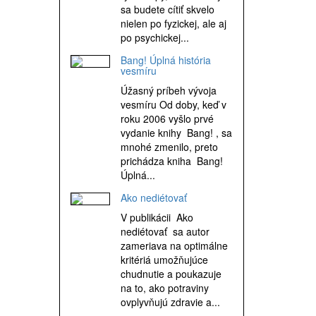
sa budete cítiť skvelo
nielen po fyzickej, ale aj
po psychickej...
Bang! Úplná história
vesmíru
Úžasný príbeh vývoja
vesmíru Od doby, keď v
roku 2006 vyšlo prvé
vydanie knihy Bang! , sa
mnohé zmenilo, preto
prichádza kniha Bang!
Úplná...
Ako nediétovať
V publikácii Ako
nediétovať sa autor
zameriava na optimálne
kritériá umožňujúce
chudnutie a poukazuje
na to, ako potraviny
ovplyvňujú zdravie a...