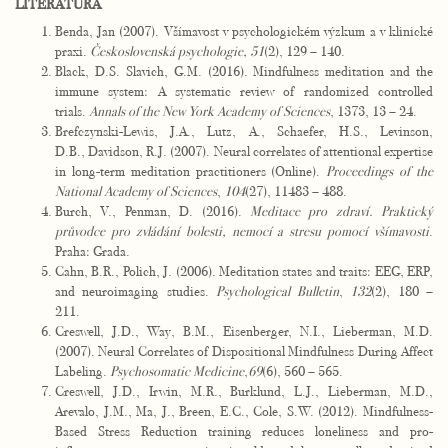
LITERATÚRA
Benda, Jan (2007). Všímavost v psychologickém výzkum a v klinické
praxi.
Československá psychologie, 51
(2), 129 – 140.
Black, D.S. Slavich, G.M. (2016). Mindfulness meditation and the
immune system: A systematic review of randomized controlled
trials.
Annals of the New York Academy of Sciences
, 1373, 13 – 24.
Brefczynski-Lewis, J.A., Lutz, A., Schaefer, H.S., Levinson,
D.B., Davidson, R.J. (2007). Neural correlates of attentional expertise
in long-term meditation practitioners (Online).
Proceedings of the
National Academy of Sciences
,
104
(27), 11483 – 488.
Burch, V., Penman, D. (2016).
Meditace pro zdraví. Praktický
průvodce pro zvládání bolesti, nemocí a stresu pomocí všímavosti
.
Praha: Grada.
Cahn, B.R., Polich, J. (2006). Meditation states and traits: EEG, ERP,
and neuroimaging studies.
Psychological Bulletin
,
132
(2), 180 –
211.
Creswell, J.D., Way, B.M., Eisenberger, N.I., Lieberman, M.D.
(2007). Neural Correlates of Dispositional Mindfulness During Affect
Labeling.
Psychosomatic Medicine
,
69
(6), 560 – 565.
Creswell, J.D., Irwin, M.R., Burklund, L.J., Lieberman, M.D.,
Arevalo, J.M., Ma, J., Breen, E.C., Cole, S.W. (2012). Mindfulness-
Based Stress Reduction training reduces loneliness and pro-