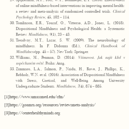
of online mindfulness-based interventions in improving mental health:
a review and meta-analysis of randomised controlled trials.
Clinical
Psychology Review
, 45, 102 – 114.
Tomlinson, E.R., Yousaf, O., Vittersø, A.D., Jones, L. (2018).
Dispositional Mindfulness and Psychological Health: a Systematic
Review.
Mindfulness
,
9
(1), 23 – 43.
Treadway, M.T., Lazar, S. W. (2009). The neurobiology of
mindfulness. In F. Didonna (Ed.),
Clinical Handbook of
Mindfulness
(pp. 45 – 57). New York: Springer.
Williams, M., Penman, D. (2014).
Všímavost. Jak najít klid v
uspěchaném světě
. Praha: Anag.
Zimmaro, L.A., Salmon, P., Naidu, H., Rowe, J., Phillips, K.,
Rebholz, W.N. et al. (2016). Association of Dispositional Mindfulness
with Stress, Cortisol, and Well-Being Among University
Undergraduate Students.
Mindfulness
,
7
(4), 874 – 885.
[1]
https://www.umassmed.edu/cfm/
[2]
https://goamra.org/resources/reviewsmeta-analysis/
[3]
https://centerhealthyminds.org