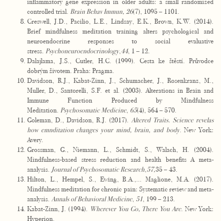
inflammatory gene expression in older adults: a small randomized
controlled trial.
Brain Behav Immun, 26
(7), 1095 – 1101.
Creswell, J.D., Pacilio, L.E., Lindsay, E.K., Brown, K.W. (2014).
Brief mindfulness meditation training alters psychological and
neuroendocrine responses to social evaluative
stress.
Psychoneuroendocrinology
,
44
, 1 – 12.
Dalajlama, J.S., Cutler, H.C. (1999). Cesta ke štěstí. Průvodce
dobrým životem. Praha: Pragma.
Davidson, R.J., Kabat-Zinn, J., Schumacher, J., Rosenkranz, M.,
Muller, D., Santorelli, S.F. et al. (2003). Alterations in Brain and
Immune Function Produced by Mindfulness
Meditation.
Psychosomatic Medicine
,
65
(4), 564 – 570.
Goleman, D., Davidson, R.J. (2017).
Altered Traits. Science revelas
how emnditation changes your mind, brain, and body
. New York:
Avery.
Grossman, G., Niemann, L., Schmidt, S., Walach, H. (2004).
Mindfulness-based stress reduction and health benefits A meta-
analysis.
Journal of Psychosomatic Research
,
57,
35 – 43.
Hilton, L., Hempel, S., Ewing, B.A.,… Maglione, M.A. (2017).
Mindfulness meditation for chronic pain: Systematic review and meta-
analysis.
Annals of Behavioral Medicine
,
51
, 199 – 213.
Kabat-Zinn, J. (1994).
Wherever You Go, There You Are
. New York:
Hyperion.