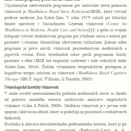
Najznámejším intervenčným programom pre znižovanie stresu pomocou
všímavosti je
Mindfulness Based Stress Reduction
(MBSR), ktorý vytvoril
profesor medicíny Jon Kabat-Zinn. V roku 1979 založil pri lekárskej
fakulte univerzity v Massachusetts Centrum všímavosti (
Centre for
Mindfulness in Medicine, Health Care, and Society
[1]
) a spolu so svojimi
kolegami vytvoril štruktúrovaný program pre zvládanie stresu a bolesti pre
pacientov s rôznymi chronickými zdravotnými ťažkosťami. Jadrom tohto
programu je práve nácvik všímavosti prostredníctvom meditačných a
jogových cvičení. Počas štyridsiatich rokov prešli programom tisícky
pacientov a efekt MBSR bol empiricky zachytený v rade vedeckých štúdií
(Kabat-Zinn, 2016). Ďalším významným terapeutickýcm prístupom je
kognitívna terapia založená na všímavosti (
Mindfulness Based Cognitive
Therapy
- MBCT; Segal, Williams, & Teasdale, 2002).
Neurologické koreláty všímavosti
V snahe osvetliť neuroanatomickú podstatu meditačných stavov sa zhruba
od polovice minulého storočia zrealizovalo množstvo empirických
výskumov (Cahn & Polich, 2006). Meditácia všímavosti je v prvom rade
spojená s aktiváciou oblastí, ktoré sa podieľajú na pozornosti a exekutívnych
funkciách.
Dochádza k aktivácii dorzolaterálneho prefrontálneho kortexu, ktorý je pri
zámernej pozornosti najviac využívaný (Brefczynski-Lewis et al.,