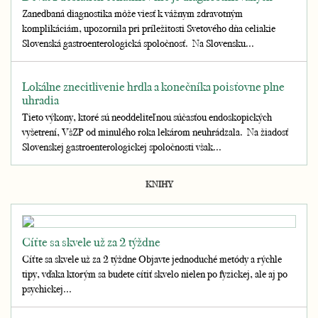
Zanedbaná diagnostika môže viesť k vážnym zdravotným
komplikáciám, upozornila pri príležitosti Svetového dňa celiakie
Slovenská gastroenterologická spoločnosť. Na Slovensku...
Lokálne znecitlivenie hrdla a konečníka poisťovne plne
uhradia
Tieto výkony, ktoré sú neoddeliteľnou súčasťou endoskopických
vyšetrení, VšZP od minulého roka lekárom neuhrádzala. Na žiadosť
Slovenskej gastroenterologickej spoločnosti však...
KNIHY
Cíťte sa skvele už za 2 týždne
Cíťte sa skvele už za 2 týždne Objavte jednoduché metódy a rýchle
tipy, vďaka ktorým sa budete cítiť skvelo nielen po fyzickej, ale aj po
psychickej...