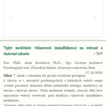
Previous
Next
Vplyv meditácie všímavosti (mindfulness) na telesné a
« Späť
duševné zdravie
Doc. PhDr. Alena Slezáčková, Ph.D., Mgr. Kristýna Jarolínová
Psychologický ústav, Filozofická fakulta, Masarykova univerzita, Brno
27.10.2020
Súhrn:
V súlade s celostným bio-psycho-sociálnym prístupom
k zdraviu sa v súčasných psychologických a lekárskych vedách venuje
zvýšená pozornosť skúmaniu efektu mentálneho tréningu (meditácia) na
telesné a duševné zdravie. Medzi meditačné techniky, ktorých efekt býva
najčastejšie vedecky overovaný, patrí meditácia všímavosti (mindfulness
meditation).
Zámerom tohto textu je stručne predstaviť koncept všímavosti a zoznámiť