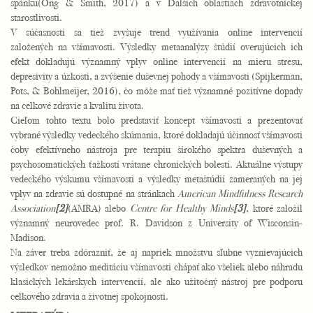
spánku(Ong & Smith, 2017) a v Ďalších oblastiach zdravotníckej
starostlivosti.
V súčasnosti sa tiež zvyšuje trend využívania online intervencií
založených na všímavosti. Výsledky metaanalýzy štúdií overujúcich ich
efekt dokladujú významný vplyv online intervencií na mieru stresu,
depresivity a úzkosti, a zvýšenie duševnej pohody a všímavosti (Spijkerman,
Pots, & Bohlmeijer, 2016), čo môže mať tiež významné pozitívne dopady
na celkové zdravie a kvalitu života.
Cieľom tohto textu bolo predstaviť koncept všímavosti a prezentovať
vybrané výsledky vedeckého skúmania, ktoré dokladajú účinnosť všímavosti
čoby efektívneho nástroja pre terapiu širokého spektra duševných a
psychosomatických ťažkostí vrátane chronických bolestí. Aktuálne výstupy
vedeckého výskumu všímavosti a výsledky metaštúdií zameraných na jej
vplyv na zdravie sú dostupné na stránkach
American Mindfulness Research
Association
[2]
(AMRA) alebo
Centre for Healthy Minds
[3]
, ktoré založil
významný neurovedec prof. R. Davidson z University of Wisconsin-
Madison.
Na záver treba zdôrazniť, že aj napriek množstvu sľubne vyznievajúcich
výsledkov nemožno meditáciu všímavosti chápať ako všeliek alebo náhradu
klasických lekárskych intervencií, ale ako užitočný nástroj pre podporu
celkového zdravia a životnej spokojnosti.