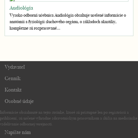
Audiológia
Vysoko odborná učebnica Audiológia obsahuje ucelené informácie o
anatómii a fyziológii sluchového orgánu, o základoch akustiky,
komplexne sú rozpracované...
Vydavateľ
Cenník
Kontakt
Osobné údaje
Informácie obsiahnuté na tejto stránke, ktoré sú prístupné len po registrácii a
prihlásení, sú určené výhradne zdravotníckym pracovníkom a slúžia na medicínske
vzdelávanie odbornej verejnosti.
Napíšte nám