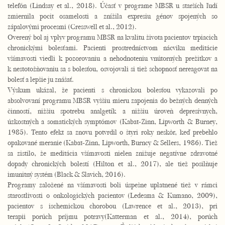
telefón (Lindsay et al., 2018). Účasť v programe MBSR u starších ľudí
zmiernila pocit osamelosti a znížila expresiu génov spojených so
zápalovými procesmi (Cresswell et al., 2012).
Overený bol aj vplyv programu MBSR na kvalitu života pacientov trpiacich
chronickými bolesťami. Pacienti prostredníctvom nácviku meditácie
všímavosti viedli k pozorovaniu a nehodnoteniu vnútorných prežitkov a
k nestotožňovaniu sa s bolesťou, osvojovali si tiež schopnosť nereagovat na
bolesť a lepšie ju znášať.
Výskum ukázal, že pacienti s chronickou bolesťou vykazovali po
absolvovaní programu MBSR vyššiu mieru zapojenia do bežných denných
činností, nižšiu spotrebu analgetík a nižšiu úroveň depresívnych,
úzkostných a somatických symptómov (Kabat-Zinn, Lipworth & Burney,
1985). Tento efekt sa znovu potvrdil o štyri roky neskôr, keď prebehlo
opakované meranie (Kabat-Zinn, Lipworth, Burncy & Sellers, 1986). Tiež
sa zistilo, že meditácia všímavosti nielen znižuje negatívne zdravotné
dopady chronických bolestí (Hilton et al., 2017), ale tiež posilňuje
imunitný systém (Black & Slavich, 2016).
Programy založené na všímavosti boli úspešne uplatnené tiež v rámci
starostlivosti o onkologických pacientov (Ledesma & Kumano, 2009),
pacientov s ischemickou chorobou (Lawrence et al., 2013), pri
terapii porúch príjmu potravy(Katterman et al., 2014), porúch