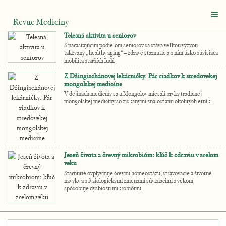
Revue Mediciny
Telesná aktivita u seniorov
S narastajúcim podielom seniorov sa stáva veľkou výzvou
takzvaný „healthy aging“– zdravé starnutie a s ním úzko súvisiaca
mobilita starších ľudí.
Z Džingischánovej lekárničky. Pár riadkov k stredovekej
mongolskej medicíne
V dejinách medicíny sa u Mongolov miešali prvky tradičnej
mongolskej medicíny so získanými znalosťami okolitých etník.
Jeseň života a črevný mikrobióm: kľúč k zdraviu v zrelom
veku
Starnutie ovplyvňuje črevnú homeostázu, stravovacie a životné
návyky a s fyziologickými zmenami súvisiacimi s vekom
spôsobuje dysbiózu mikrobiómu.