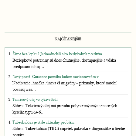
NAJČÍTANEJŠIE
Život bez lepku? Jednoduchší ako kedykoľvek predtým
Bezlepkové potraviny sú dnes chutnejšie, dostupnejšie a vďaka
predpisom ich aj...
Nový portál Gutsense pomáha ľuďom zorientovať sa v
Nadúvanie, hnačka, únava či migrény – príznaky, ktoré mnohí
považujú za...
Tekvicový olej vo výžive ľudí
Súhrn: Tekvicový olej má prevahu polynenasýtených mastných
kyselín typu ω-6...
Tuberkulóza je stále aktuálny problém
Súhrn: Tuberkulóza (TBC) napriek pokroku v diagnostike a liečbe
zostáva...