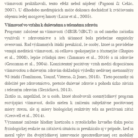
všímavosti praktikovali, tento efekt nebol nájdený (Pagnoni & Cekic,
2007). U dlhodobo meditujúcich môže dokonca dochádzať k zväčšovaniu
objemu šedej mozgovej hmoty (Lazar et al., 2005).
Všímavosť vo vzťahu k duševnému a telesnému zdraviu
Programy založené na všímavosti (MBSR/MBCT) sa od samého začiatku
využívali v zdravotníctve a ich účinnosť bola priebežne empiricky
overovaná. Rad výskumných štúdií preukázal, že osoby, ktoré sa pravidelne
venujú meditácii všímavosti, sú celkovo spokojnejšie a šťastnejšie (Shapiro
et al., 2008), lepšie zvládajú stres (Zimmaro et al., 2016) a sú zdravšie
(Grossman et al., 2004). Konzistentný pozitívny vztah medzi dispozičnou
všímavosťou a duševným zdravím dokladajú výsledky nedávnej metaanalýzy
93 štúdií (Tomlinson, Yousaf, Vittersø, & Jones, 2018). Tieto poznatky sú
dôležité pre zdravotníctvo, pretože duševné zdravie a pohoda úzko súvisia
s telesným zdravím (Slezáčková, 2013).
Zistilo sa, napríklad, že u osôb, ktoré absolvovali osemtýždňový program
rozvíjajúci všímavosť, došlo nielen k zníženiu subjektívne pociťovanej
miery stresu, ale aj miery biologickej reaktivity tela na prežívanú záťaž
(Creswell et al., 2014).
Významné zníženie hladiny kortizolu a systolického krvného tlaku počas
fyziologickej reakcie na záťažovú situáciu sa preukázalo aj v prípade, keď sa
meral vplyv iba dvojtýždňovej intervencie sprostredkovanej cez mobilný