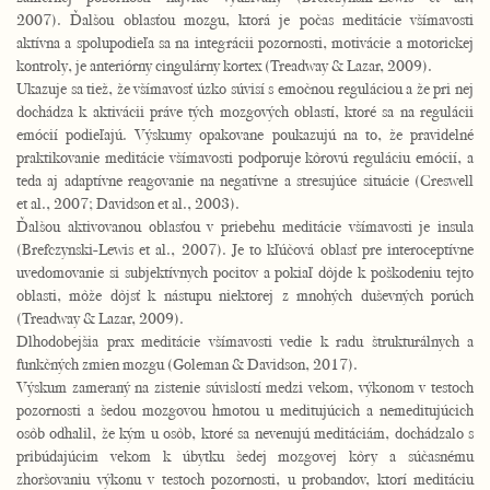
2007). Ďalšou oblasťou mozgu, ktorá je počas meditácie všímavosti
aktívna a spolupodieľa sa na integrácii pozornosti, motivácie a motorickej
kontroly, je anteriórny cingulárny kortex (Treadway & Lazar, 2009).
Ukazuje sa tiež, že všímavosť úzko súvisí s emočnou reguláciou a že pri nej
dochádza k aktivácii práve tých mozgových oblastí, ktoré sa na regulácii
emócií podieľajú. Výskumy opakovane poukazujú na to, že pravidelné
praktikovanie meditácie všímavosti podporuje kôrovú reguláciu emócií, a
teda aj adaptívne reagovanie na negatívne a stresujúce situácie (Creswell
et al., 2007; Davidson et al., 2003).
Ďalšou aktivovanou oblasťou v priebehu meditácie všímavosti je insula
(Brefczynski-Lewis et al., 2007). Je to kľúčová oblasť pre interoceptívne
uvedomovanie si subjektívnych pocitov a pokiaľ dôjde k poškodeniu tejto
oblasti, môže dôjsť k nástupu niektorej z mnohých duševných porúch
(Treadway & Lazar, 2009).
Dlhodobejšia prax meditácie všímavosti vedie k radu štrukturálnych a
funkčných zmien mozgu (Goleman & Davidson, 2017).
Výskum zameraný na zistenie súvislostí medzi vekom, výkonom v testoch
pozornosti a šedou mozgovou hmotou u meditujúcich a nemeditujúcich
osôb odhalil, že kým u osôb, ktoré sa nevenujú meditáciám, dochádzalo s
pribúdajúcim vekom k úbytku šedej mozgovej kôry a súčasnému
zhoršovaniu výkonu v testoch pozornosti, u probandov, ktorí meditáciu