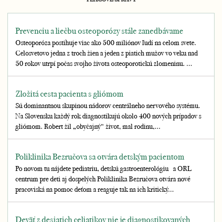
Prevenciu a liečbu osteoporózy stále zanedbávame
Osteoporóza postihuje viac ako 500 miliónov ľudí na celom svete.
Celosvetovo jedna z troch žien a jeden z piatich mužov vo veku nad
50 rokov utrpí počas svojho života osteoporotickú zlomeninu. ...
Zložitá cesta pacienta s gliómom
Sú dominantnou skupinou nádorov centrálneho nervového systému.
Na Slovensku každý rok diagnostikujú okolo 400 nových prípadov s
gliómom. Robert žil „obyčajný“ život, mal rodinu,...
Poliklinika Bezručova sa otvára detským pacientom
Po novom tu nájdete pediatriu, detskú gastroenterológiu a ORL
centrum pre deti aj dospelých Poliklinika Bezručova otvára nové
pracoviská na pomoc deťom a reaguje tak na ich kritický...
Deväť z desiatich celiatikov nie je diagnostikovaných