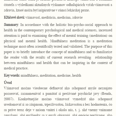
čitateľa s výsledkami aktuálnych výskumov odhaľujúcich vzťah všímavosti a
zdravia, ktoré môžu byť inšpiratívne v rámci lekárskej praxe.
Kľúčové slová:
všímavosť, meditácia, medicína, zdravie
Summary
: In accordance with the holistic bio-psycho-social approach to
health in the contemporary psychological and medical sciences, increased
attention is paid to examining the effect of mental training (meditation) on
physical and mental health. Mindfulness meditation is a meditation
technique most often scientifically tested and validated. The purpose of this
paper is to briefly introduce the concept of mindfulness and to familiarize
the reader with the results of current research revealing relationship
between mindfulness and health that can be inspiring in the context of
medical practice.
Key words:
mindfulness, meditation, medicine, health
Úvod
Všímavosť možno všeobecne definovať ako schopnosť mysle nezaujato
pozorovať, zaznamenávať a pamätať si prežívané psychické javy (Benda,
2007). Konkrétnejšie možno všímavosť vymedziť ako schopnosť
uvedomovať si so záujmom, trpezlivosťou, láskavosťou a bez hodnotenia, čo
sa práve teraz deje v našom vnútri i okolo nás, t. j. aké vnemy vnímame
zmyslami, aké myšlienky sa v mysli objavujú, aké emócie prežívame, ako