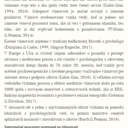
vnímame svoje telo a ako spolu všetky tieto vnemy súvisia (Kabat-Zinn,
1994, 2016). Schopnosť všímavosti je možné rozvíjať a zámerne
posilňovať. Všímavé uvedomovanie vzniká vtedy, keď sa jedinec učí
zámerne venovať pozornosť tomu, aké sú veci v prítomnom okamihu, bez
toho, aby sa dal ovplyvniť hodnotením a posudzovaním (Williams
& Penman, 2014).
Korene všímavosti nájdeme v tradičnej budhistickej filozofii a psychológii
(Dalajlama & Cutler, 1999; Mingyur Rinpočhe, 2017).
V Európe a USA sa zvýšený záujem odborníkov o poznatky a prístupv
súvisiace s meditačnou praxou a ich využitie v psychologickej a zdravotnej
starostlivosti datuje zhruba do 70. rokov 20. storočia, keď vznikly prvé
ucelené psychoterapeutické a liečebné programy využívajúce všímavosť pre
zníženie stresu a podporu zdravia (Kabat-Zinn, 2016). K veľkému rozvoju
vedeckého výskumu procesu a efektov meditácie všímavosti došlo po roku
2000 spolu s rozvojom neurovied a zobrazovacích techník, ako je EEG,
funkčná magnetická rezonancia a pozitrónová emisná tomografia (Goleman
& Davidson, 2017).
V súčasnosti ide o jednu z najvýznamnejších oblastí výskumu na pomedzí
lekárskych a psychologických vied, čo prináša množstvo cenných
aplikačných možností v starostlivosti o zdravie (Burch & Penman, 2016).
Intervenčné programy postavené na všímavosti