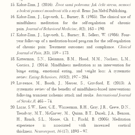
Kabat-Zinn, J. (2016).
Život samá pohroma: Jak čelit stresu, nemoci
a bolesti pomocí moudrosti těla a mysli
. Brno: Jan Melvil Publishing.
Kabat-Zinn, J., Lipworth, L., Burney, R. (1985). The clinical use of
mindfulness meditation for the self-regulation of chronic
pain.
Journal of Behavioral Medicine, 8
(2), 163 – 190.
Kabat-Zinn, J., Lipworth, L., Burncy, R., Sellers, W. (1986). Four-
year follow-up of a meditation-based program for the self-regulation
of chronic pain: Treatment outcomes and compliance.
Clinical
Journal of Pain, 2
(3), 159 – 173.
Katterman, S.N., Kleinman, B.M., Hood, M.M., Nackers, L.M.,
Corsica, J. (2014). Mindfulness meditation as an intervention for
binge eating, emotional eating, and weight loss: A systematic
review.
Eating Behaviors
,
105
(2), 197 – 204.
Lawrence, M., Booth, J., Mercer, S., Crawford, E. (2013). A
systematic review of the benefits of mindfulness-based interventions
following transient ischemic attack and stroke.
International Journal
of Stroke
,
8
, 465 – 74.
Lazar, S.W., Kerr, C.E., Wasserman, R.H., Gray, J.R., Greve, D.N.,
Treadway, M.T., McGarvey, M., Quinn, B.T., Dusek, J.A., Benson,
H., Rauch, S.L., Moore, Ch. I., Fischl, B. (2005). Meditation
experience is associated with increased cortical
thickness.
Neuroreport, 16
(17), 1893 – 97.