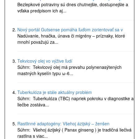
Bezlepkové potraviny sú dnes chutnejšie, dostupnejšie a
vďaka predpisom ich aj...
Nový portál Gutsense pomáha ľuďom zorientovať sa v
Nadúvanie, hnačka, únava či migrény – príznaky, ktoré
mnohí považujú za...
Tekvicový olej vo výžive ľudí
Súhrn: Tekvicový olej má prevahu polynenasýtených
mastných kyselín typu ω-6...
Tuberkulóza je stále aktuálny problém
Súhrn: Tuberkulóza (TBC) napriek pokroku v diagnostike a
liečbe zostáva...
Rastlinné adaptogény: Všehoj ázijský – ženšen
Súhrn: Všehoj ázijský ( Panax ginseng ) je tradičná liečivá
rastlina s viac...