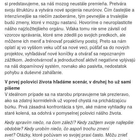
si predstavujeme, sa náš mozog neustále premieňa. Pretvára
svoju štruktúru a vytvára nové spojenia neurónov. Čím častejšie a
intenzívnejšie sa niečím zaoberáme, tým pevnejšie a trvalejšie
budú zmeny, ktoré v mozgu nastanú. Hovoríme o neuroplasticite
nášho najzložitejšieho orgánu. Vďaka tomu nie sme závislí od
vzorcov správania, ktoré sme zdedili po svojich predkoch, ale
môžeme ich meniť a trénovať proaktívny postoj. Preto sa nám
oplatí aj vo vyššom veku učiť sa nové veci, púšťať sa do nových
projektov, vyhľadávať nové koníčky a otvárať sa nepoznaným
zážitkom. Jednotvárnosť a jednoduchosť aktivít negatívne vplývajú
na náš dopamínový systém, rovnako ako pasivita, nedostatok
pohybu a duševné zaháľanie.
V prvej polovici života hľadáme scenár, v druhej ho už sami
píšeme
V ideálnom prípade sa na starobu pripravujeme tak prezieravo,
ako sa zdatný kormidelník už vopred chystá na prichádzajúcu
búrku. Prvá zásadná konfrontácia s tým, aké máme vyhliadky na
staré kolená, sa odohrá v pomyselnej polovici nášho života.
Kedy spravím niečo, na čom záleží? Kedy zažijem svoje najlepšie
obdobie? Kedy urobím niečo, čo aspoň trochu zmení
svet?
Otázky, ktoré počúvam vo svojej praxi často. Môžu znieť