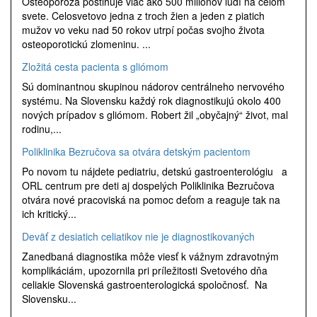
Osteoporóza postihuje viac ako 500 miliónov ľudí na celom
svete. Celosvetovo jedna z troch žien a jeden z piatich
mužov vo veku nad 50 rokov utrpí počas svojho života
osteoporotickú zlomeninu. ...
Zložitá cesta pacienta s gliómom
Sú dominantnou skupinou nádorov centrálneho nervového
systému. Na Slovensku každý rok diagnostikujú okolo 400
nových prípadov s gliómom. Robert žil „obyčajný“ život, mal
rodinu,...
Poliklinika Bezručova sa otvára detským pacientom
Po novom tu nájdete pediatriu, detskú gastroenterológiu a
ORL centrum pre deti aj dospelých Poliklinika Bezručova
otvára nové pracoviská na pomoc deťom a reaguje tak na
ich kritický...
Deväť z desiatich celiatikov nie je diagnostikovaných
Zanedbaná diagnostika môže viesť k vážnym zdravotným
komplikáciám, upozornila pri príležitosti Svetového dňa
celiakie Slovenská gastroenterologická spoločnosť. Na
Slovensku...