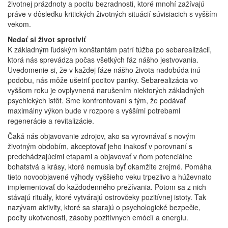
životnej prázdnoty a pocitu bezradnosti, ktoré mnohí zažívajú
práve v dôsledku kritických životných situácií súvisiacich s vyšším
vekom.
Nedať si život sprotiviť
K základným ľudským konštantám patrí túžba po sebarealizácii,
ktorá nás sprevádza počas všetkých fáz nášho jestvovania.
Uvedomenie si, že v každej fáze nášho života nadobúda inú
podobu, nás môže ušetriť pocitov paniky. Sebarealizácia vo
vyššom roku je ovplyvnená narušením niektorých základných
psychických istôt. Sme konfrontovaní s tým, že podávať
maximálny výkon bude v rozpore s vyššími potrebami
regenerácie a revitalizácie.
Čaká nás objavovanie zdrojov, ako sa vyrovnávať s novým
životným obdobím, akceptovať jeho inakosť v porovnaní s
predchádzajúcimi etapami a objavovať v ňom potenciálne
bohatstvá a krásy, ktoré nemusia byť okamžite zrejmé. Pomáha
tieto novoobjavené výhody vyššieho veku trpezlivo a húževnato
implementovať do každodenného prežívania. Potom sa z nich
stávajú rituály, ktoré vytvárajú ostrovčeky pozitívnej istoty. Tak
nazývam aktivity, ktoré sa starajú o psychologické bezpečie,
pocity ukotvenosti, zásoby pozitívnych emócií a energiu.