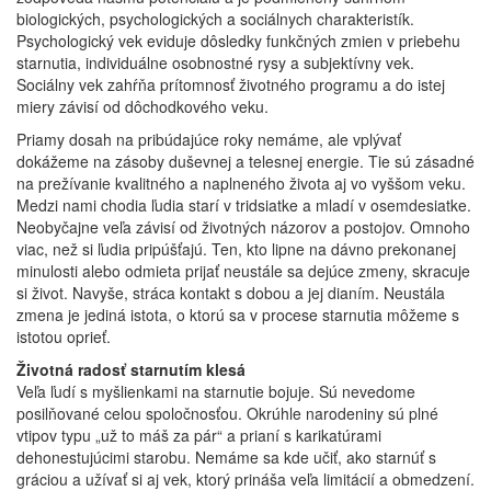
biologických, psychologických a sociálnych charakteristík.
Psychologický vek eviduje dôsledky funkčných zmien v priebehu
starnutia, individuálne osobnostné rysy a subjektívny vek.
Sociálny vek zahŕňa prítomnosť životného programu a do istej
miery závisí od dôchodkového veku.
Priamy dosah na pribúdajúce roky nemáme, ale vplývať
dokážeme na zásoby duševnej a telesnej energie. Tie sú zásadné
na prežívanie kvalitného a naplneného života aj vo vyššom veku.
Medzi nami chodia ľudia starí v tridsiatke a mladí v osemdesiatke.
Neobyčajne veľa závisí od životných názorov a postojov. Omnoho
viac, než si ľudia pripúšťajú. Ten, kto lipne na dávno prekonanej
minulosti alebo odmieta prijať neustále sa dejúce zmeny, skracuje
si život. Navyše, stráca kontakt s dobou a jej dianím. Neustála
zmena je jediná istota, o ktorú sa v procese starnutia môžeme s
istotou oprieť.
Životná radosť starnutím klesá
Veľa ľudí s myšlienkami na starnutie bojuje. Sú nevedome
posilňované celou spoločnosťou. Okrúhle narodeniny sú plné
vtipov typu „už to máš za pár“ a prianí s karikatúrami
dehonestujúcimi starobu. Nemáme sa kde učiť, ako starnúť s
gráciou a užívať si aj vek, ktorý prináša veľa limitácií a obmedzení.