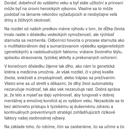
Dorásť, dobehnúť do vyššieho veku a byť stále užitoční a prínosní
môže byť na úrovni heroických výkonov. Vlastne sa to môže
podobať na lámanie rekordov vyžadujúcich si neobyčajne veľa
driny a žičlivých okolností.
Na rozdiel od našich predkov máme výhodu v tom, že dĺžka života
trvalo rastie v dôsledku vedeckých vymožeností, ale rýchlosť
starnutia sa nezmenila. Odborníci hovoria o procese starnutia ako
o multifaktorálnom deji a sumarizovanom výsledku epigenetických
(genetických) a nadobudnutých faktorov, vrátane životného štýlu,
spôsobu stravovania, fyzickej aktivity a prekonaných ochorení.
V konečnom dôsledku žijeme tak dlho, ako nám to genetická
lotéria a medicína umožnia. Je však rozdiel, či v plnej kvalite
života, sviežosti a zmysluplnosti, alebo trápiac sa prežívaním.
Všetci sme sa už stretli s dôkazmi, že dlhý život automaticky
nezaručuje múdrosť, tak ako vek nezaručuje rast. Dobrá správa
je, že telo a myseľ sa dajú vytrénovať, aby fungovali v dobrej
mentálnej a emočnej kondícii aj vo vyššom veku. Nezaobíde sa to
bez aktívneho prístupu k fyzickému aj duševnému zdraviu a
kontinuálnych preventívnych stratégií zohľadňujúcich rizikové
faktory našej osobnostnej výbavy.
Na základe toho, čo robíme, čím sa zaoberáme, čo sa učíme a čo