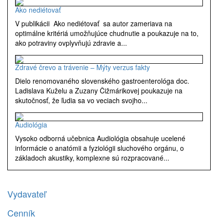
Ako nediétovať
V publikácii Ako nediétovať sa autor zameriava na
optimálne kritériá umožňujúce chudnutie a poukazuje na to,
ako potraviny ovplyvňujú zdravie a...
Zdravé črevo a trávenie – Mýty verzus fakty
Dielo renomovaného slovenského gastroenterológa doc.
Ladislava Kuželu a Zuzany Čižmárikovej poukazuje na
skutočnosť, že ľudia sa vo veciach svojho...
Audiológia
Vysoko odborná učebnica Audiológia obsahuje ucelené
informácie o anatómii a fyziológii sluchového orgánu, o
základoch akustiky, komplexne sú rozpracované...
Vydavateľ
Cenník