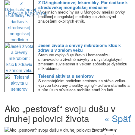
Z Džingischánovej lekárničky. Pár riadkov k
stredovekej mongolskej medicíne
Revue Mediciny
V dejinách medicíny sa u Mongolov miešali prvky
tradičnej mongolskej medicíny so získanými
znalosťami okolitých etník.
Jeseň života a črevný mikrobióm: kľúč k
zdraviu v zrelom veku
Starnutie ovplyvňuje črevnú homeostázu,
stravovacie a životné návyky a s fyziologickými
zmenami súvisiacimi s vekom spôsobuje dysbiózu
mikrobiómu.
Telesná aktivita u seniorov
S narastajúcim podielom seniorov sa stáva veľkou
výzvou takzvaný „healthy aging“– zdravé starnutie a
s ním úzko súvisiaca mobilita starších ľudí.
Previous
Next
Ako „pestovať“ svoju dušu v
druhej polovici života
« Späť
Priamy