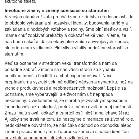
skutočne záleží.
Involučné zmeny = zmeny súvisiace so starnutím
V raných etapách života prechádzame z detstva do dospelosti. Je
to obdobie vytvárania si nezávislej identity, budovania kariéry a
zakladania dlhodobých vzťahov a rodiny. Sme plní ideálov a vízií,
máme chuť zdolávať prekážky a dokázať veľké veci. Vieme, že
nás budú čakať aj ďalšie etapy plné zmien a vývojových zlomov,
ale prídu nám vzdialené. Plní sily a vitality neriešime starosti so
starnutím.
Keď sa ocitneme v strednom veku, transformácia nám dá
poriadne zabrať. Zmocní sa nás väčší strach zo zlyhania,
pocítime menšiu flexibilitu a chuť experimentovať. Naše
prepínanie na vyzretý vek má odlišný nádych a dynamiku, než na
vrchole produktívnosti a neobmedzených možností. Lepšie sa
poznáme, sme vyberavejší, ale život nám už nepripadá
nekonečný. Uvedomíme si, že staroba je zvláštnym spôsobom
jednoduchšia ako mladosť, pretože máme oveľa menej možností.
Zrazu majú slová „odkaz“ a „smrteľnosť“ hlbší a naliehavejší ráz.
Aj keby sme trvali na tom, že nestojíme o meniace sa životné role,
nedokážeme odvrátiť to, že nás čaká odchod do dôchodku alebo
zmena pracovného rytmu. To prudko zamáva s našou identitou
bez statusu nenahraditeľných a užitočných.