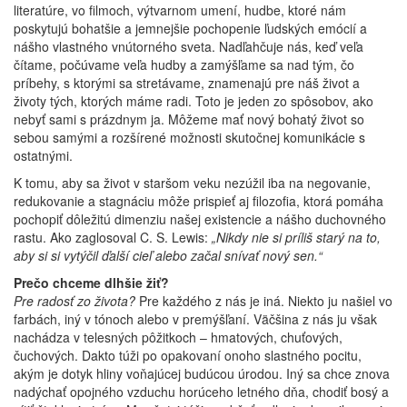
literatúre, vo filmoch, výtvarnom umení, hudbe, ktoré nám
poskytujú bohatšie a jemnejšie pochopenie ľudských emócií a
nášho vlastného vnútorného sveta. Nadľahčuje nás, keď veľa
čítame, počúvame veľa hudby a zamýšľame sa nad tým, čo
príbehy, s ktorými sa stretávame, znamenajú pre náš život a
životy tých, ktorých máme radi. Toto je jeden zo spôsobov, ako
nebyť sami s prázdnym ja. Môžeme mať nový bohatý život so
sebou samými a rozšírené možnosti skutočnej komunikácie s
ostatnými.
K tomu, aby sa život v staršom veku nezúžil iba na negovanie,
redukovanie a stagnáciu môže prispieť aj filozofia, ktorá pomáha
pochopiť dôležitú dimenziu našej existencie a nášho duchovného
rastu. Ako zaglosoval C. S. Lewis:
„Nikdy nie si príliš starý na to,
aby si si vytýčil ďalší cieľ alebo začal snívať nový sen.“
Prečo chceme dlhšie žiť?
Pre radosť zo života?
Pre každého z nás je iná. Niekto ju našiel vo
farbách, iný v tónoch alebo v premýšľaní. Väčšina z nás ju však
nachádza v telesných pôžitkoch – hmatových, chuťových,
čuchových. Dakto túži po opakovaní onoho slastného pocitu,
akým je dotyk hliny voňajúcej budúcou úrodou. Iný sa chce znova
nadýchať opojného vzduchu horúceho letného dňa, chodiť bosý a