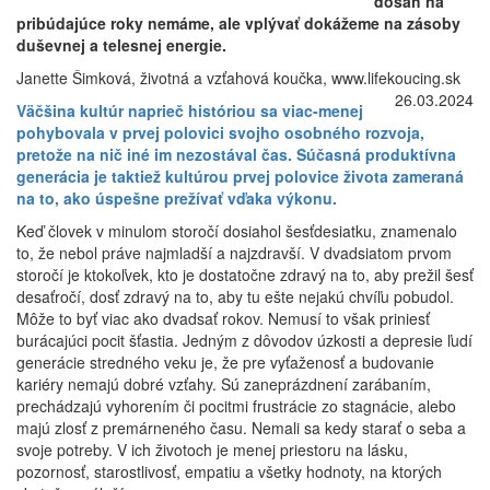
dosah na
pribúdajúce roky nemáme, ale vplývať dokážeme na zásoby
duševnej a telesnej energie.
Janette Šimková, životná a vzťahová koučka, www.lifekoucing.sk
26.03.2024
Väčšina kultúr naprieč históriou sa viac-menej
pohybovala v prvej polovici svojho osobného rozvoja,
pretože na nič iné im nezostával čas. Súčasná produktívna
generácia je taktiež kultúrou prvej polovice života zameraná
na to, ako úspešne prežívať vďaka výkonu.
Keď človek v minulom storočí dosiahol šesťdesiatku, znamenalo
to, že nebol práve najmladší a najzdravší. V dvadsiatom prvom
storočí je ktokoľvek, kto je dostatočne zdravý na to, aby prežil šesť
desaťročí, dosť zdravý na to, aby tu ešte nejakú chvíľu pobudol.
Môže to byť viac ako dvadsať rokov. Nemusí to však priniesť
burácajúci pocit šťastia. Jedným z dôvodov úzkosti a depresie ľudí
generácie stredného veku je, že pre vyťaženosť a budovanie
kariéry nemajú dobré vzťahy. Sú zaneprázdnení zarábaním,
prechádzajú vyhorením či pocitmi frustrácie zo stagnácie, alebo
majú zlosť z premárneného času. Nemali sa kedy starať o seba a
svoje potreby. V ich životoch je menej priestoru na lásku,
pozornosť, starostlivosť, empatiu a všetky hodnoty, na ktorých