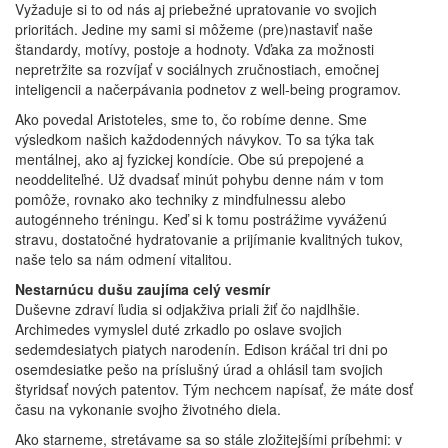
Vyžaduje si to od nás aj priebežné upratovanie vo svojich
prioritách. Jedine my sami si môžeme (pre)nastaviť naše
štandardy, motívy, postoje a hodnoty. Vďaka za možnosti
nepretržite sa rozvíjať v sociálnych zručnostiach, emočnej
inteligencii a načerpávania podnetov z well-being programov.
Ako povedal Aristoteles, sme to, čo robíme denne. Sme
výsledkom našich každodenných návykov. To sa týka tak
mentálnej, ako aj fyzickej kondície. Obe sú prepojené a
neoddeliteľné. Už dvadsať minút pohybu denne nám v tom
pomôže, rovnako ako techniky z mindfulnessu alebo
autogénneho tréningu. Keď si k tomu postrážime vyváženú
stravu, dostatočné hydratovanie a prijímanie kvalitných tukov,
naše telo sa nám odmení vitalitou.
Nestarnúcu dušu zaujíma celý vesmír
Duševne zdraví ľudia si odjakživa priali žiť čo najdlhšie.
Archimedes vymyslel duté zrkadlo po oslave svojich
sedemdesiatych piatych narodenín. Edison kráčal tri dni po
osemdesiatke pešo na príslušný úrad a ohlásil tam svojich
štyridsať nových patentov. Tým nechcem napísať, že máte dosť
času na vykonanie svojho životného diela.
Ako starneme, stretávame sa so stále zložitejšími príbehmi: v