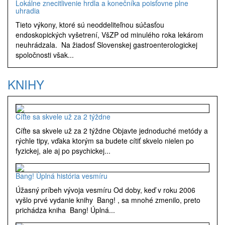
Lokálne znecitlivenie hrdla a konečníka poisťovne plne
uhradia
Tieto výkony, ktoré sú neoddeliteľnou súčasťou
endoskopických vyšetrení, VšZP od minulého roka lekárom
neuhrádzala. Na žiadosť Slovenskej gastroenterologickej
spoločnosti však...
KNIHY
Cíťte sa skvele už za 2 týždne
Cíťte sa skvele už za 2 týždne Objavte jednoduché metódy a
rýchle tipy, vďaka ktorým sa budete cítiť skvelo nielen po
fyzickej, ale aj po psychickej...
Bang! Úplná história vesmíru
Úžasný príbeh vývoja vesmíru Od doby, keď v roku 2006
vyšlo prvé vydanie knihy Bang! , sa mnohé zmenilo, preto
prichádza kniha Bang! Úplná...