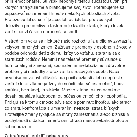
príliš emocionálne. Sú však neodmysliteľnou súčasťou úvah, pri
ktorých analyzujeme a bilancujeme svoj život. Potrebujeme sa
popasovať so zmenami hneď v niekoľkých oblastiach života.
Pretože zatiaľ čo smrť je absolútnou istotou pre všetkých,
dôležitým premenlivým faktorom je kvalita života, ktorý človek
vedie medzi časom narodenia a smrti.
V strednom veku sa niektoré naše rozhodnutia a dilemy zvýraznia
vplyvom mnohých zmien. Zažívame premeny v osobnom živote v
podobe odchodu detí z domu, krízy vo vzťahu, starania sa o
starnúcich rodičov. Neminú nás telesné premeny súvisiace s
hormonálnymi zmenami, spomalením metabolizmu, zdravotné
problémy či následky z prežívania stresových období. Naša
psychika môže byť citlivejšia na pocity úzkosti alebo depresie,
zosilnie intenzita negatívnych emócií, ako sú osamelosť, hnev,
smútok, beznádej, frustrácia. Mnoho z toho, na čo nemáme
dosah, sa stáva každodennou súčasťou emočného nepohodlia.
Pridajú sa k tomu emócie súvisiace s pominuteľnosťou, ako strach
zo smrti, konfrontácia s umieraním, neistota, strata blízkych.
Profesijné zmeny týkajúce sa straty zamestnania alebo biznisu a
pochybnosti o ďalšom smerovaní otrasú našou sebahodnotou a
sebaobrazom.
Zabraňovať „erózii” sebaistoty