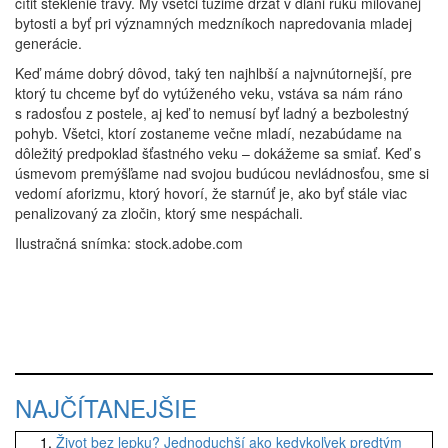
cítiť šteklenie trávy. My všetci túžime držať v dlani ruku milovanej
bytosti a byť pri významných medzníkoch napredovania mladej
generácie.
Keď máme dobrý dôvod, taký ten najhlbší a najvnútornejší, pre
ktorý tu chceme byť do vytúženého veku, vstáva sa nám ráno
s radosťou z postele, aj keď to nemusí byť ladný a bezbolestný
pohyb. Všetci, ktorí zostaneme večne mladí, nezabúdame na
dôležitý predpoklad šťastného veku – dokážeme sa smiať. Keď s
úsmevom premýšľame nad svojou budúcou nevládnosťou, sme si
vedomí aforizmu, ktorý hovorí, že starnúť je, ako byť stále viac
penalizovaný za zločin, ktorý sme nespáchali.
Ilustračná snímka: stock.adobe.com
NAJČÍTANEJŠIE
Život bez lepku? Jednoduchší ako kedykoľvek predtým