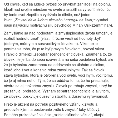
Od chvíle, keď sa ľudské bytosti po prvýkrát zahľadeli na oblohu,
hĺbali nad svojím miestom vo svete a snažili sa vytvoriť niečo, čo
by tento svet zlepšilo a vydržalo to dlhšie, než jeden
život.
„Zmysel dáva ľuďom aktivačnú energiu na život,“
vystihol
našu najväčšiu motivačnú silu psychológ Mihaly Csikszentmihalyi.
Zamýšľanie sa nad hodnotami a zmysluplnosťou života umožňuje
rozlíšiť hodnotu „mať“ (vlastniť rôzne veci) od hodnoty „byť“
(dobrým, múdrym a spravodlivým človekom). V kontexte
ponímania toho, čo je to byť pravým človekom, hovoril Viktor
Frankl o dimenzii „sebatranscendencie” človeka. Znamená to, že
človek nie je iba do seba uzavretá a na seba zacielená bytosť, ale
že je bytosťou zameranou na oddávanie sa úlohám a cieľom,
ktoré jeho život a konanie robia zmysluplnými. Tak sa človek
stáva bytosťou, ktorá je otvorená voči svetu, voči iným, voči tomu,
čo je aj mimo neho. Tým, že sa oddáva tomu, čo ho presahuje,
otvára sa aj možnému zmyslu. Človek potrebuje zmysel, ktorý ho
presahuje, prekračuje. Význam sebatranscendencie je aj v tom,
že človeku poskytuje duševnú stabilitu a duševnú vyrovnanosť.
Preto je akcent na potrebu pozitívneho vzťahu k životu a
predovšetkým na pestovanie „vôle k zmyslu” taký kľúčový.
Pomáha prekonávať situácie „existenciálneho vákua”, akejsi