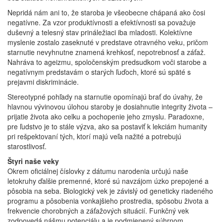
Nepridá nám ani to, že staroba je všeobecne chápaná ako čosi
negatívne. Za vzor produktívnosti a efektívnosti sa považuje
duševný a telesný stav prináležiaci iba mladosti. Kolektívne
myslenie zostalo zaseknuté v predstave otravného veku, pričom
starnutie nevyhnutne znamená krehkosť, nepotrebnosť a záťaž.
Nahráva to ageizmu, spoločenským predsudkom voči starobe a
negatívnym predstavám o starých ľuďoch, ktoré sú späté s
prejavmi diskriminácie.
Stereotypné pohľady na starnutie opomínajú brať do úvahy, že
hlavnou vývinovou úlohou staroby je dosiahnutie integrity života –
prijatie života ako celku a pochopenie jeho zmyslu. Paradoxne,
pre ľudstvo je to stále výzva, ako sa postaviť k lekciám humanity
pri rešpektovaní tých, ktorí majú veľa nažité a potrebujú
starostlivosť.
Štyri naše veky
Okrem oficiálnej číslovky z dátumu narodenia určujú naše
letokruhy ďalšie premenné, ktoré sú navzájom úzko prepojené a
pôsobia na seba. Biologický vek je závislý od geneticky riadeného
programu a pôsobenia vonkajšieho prostredia, spôsobu života a
frekvencie chorobných a záťažových situácií. Funkčný vek
zodpovedá nášmu potenciálu a je podmienený súhrnom